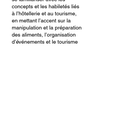
concepts et les habiletés liés
à l’hôtellerie et au tourisme,
en mettant l’accent sur la
manipulation et la préparation
des aliments, l’organisation
d’événements et le tourisme
local.
Catégorie du cours :
Ouvert
Ecole virtuelle canadienne inter-
nations
École inspectée par le Ministère de l'Éducation
de l'Ontario.