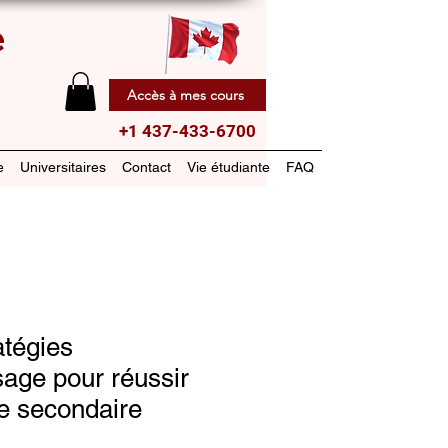
e
Accès à mes cours
+1 437-433-6700
e
Universitaires
Contact
Vie étudiante
FAQ
tégies
sage pour réussir
le secondaire