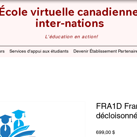
École virtuelle canadienn
inter-nations
L'éducation en action!
rs
Services d'appui aux étudiants
Devenir Établissement Partenair
FRA1D Fran
décloisonn
Prix
699,00 $