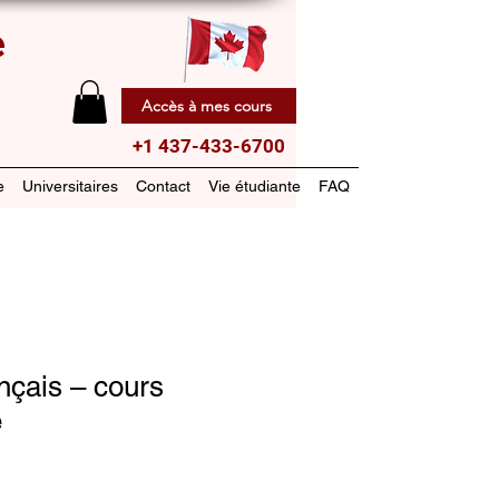
e
Accès à mes cours
+1 437-433-6700
e
Universitaires
Contact
Vie étudiante
FAQ
çais – cours
é