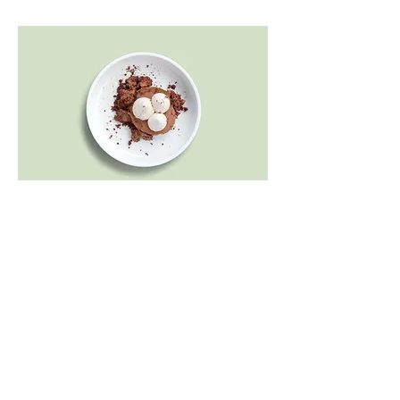
Mousse au chocolate
Notre délicate mais riche mousse au
chocolat.
Une boule
4,00 $
Deux boules
7,00 $