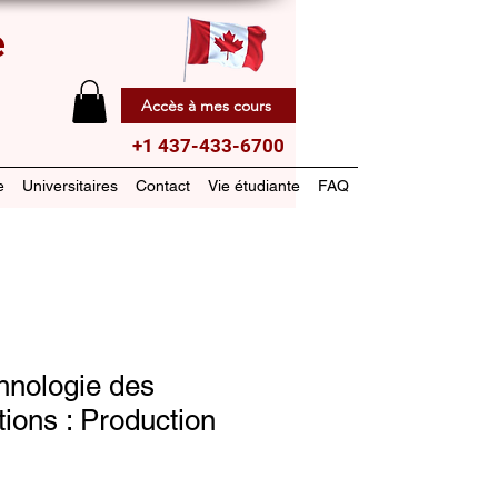
e
Accès à mes cours
+1 437-433-6700
e
Universitaires
Contact
Vie étudiante
FAQ
nologie des
ons : Production