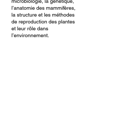
microbiologie, la génétique,
l’anatomie des mammifères,
la structure et les méthodes
de reproduction des plantes
et leur rôle dans
l’environnement.
Catégorie du cours :
Précollégial
Préalable :
SNC2D ou SNC2P
Ecole virtuelle canadienne inter-
nations
École inspectée par le Ministère de l'Éducation
de l'Ontario.