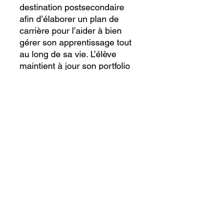
destination postsecondaire
afin d’élaborer un plan de
carrière pour l’aider à bien
gérer son apprentissage tout
au long de sa vie. L’élève
maintient à jour son portfolio
et reconnaît l’avantage de
connaître les deux langues
officielles du Canada pour
favoriser sa réussite après
l’école secondaire.
Catégorie du cours :
Ouvert
Préalable :
Recommandation de la
direction