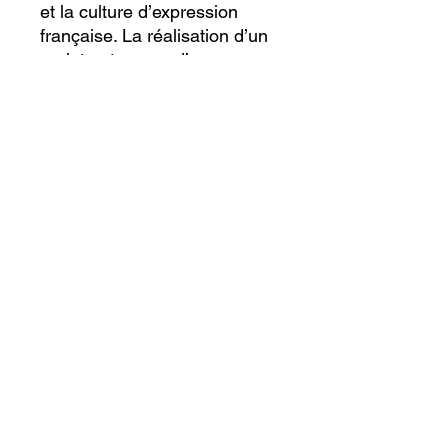
et la culture d’expression
française. La réalisation d’un
projet autonome d’envergure
lui permet de développer son
esprit critique et son
autonomie en matière
d’apprentissage.
Catégorie du cours :
Préuniversitaire
Préalable :
FRA3U
Ecole virtuelle canadienne inter-
nations