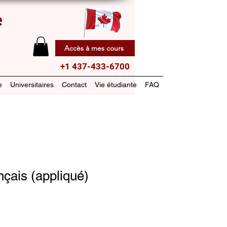
e
Accès à mes cours
+1 437-433-6700
e
Universitaires
Contact
Vie étudiante
FAQ
çais (appliqué)