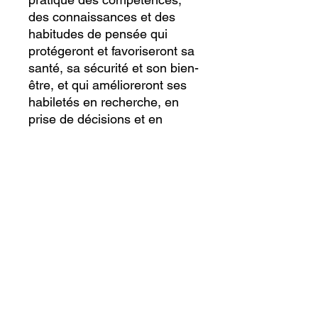
des connaissances et des
habitudes de pensée qui
protégeront et favoriseront sa
santé, sa sécurité et son bien-
être, et qui amélioreront ses
habiletés en recherche, en
prise de décisions et en
leadership. L’élève élabore et
met en œuvre un plan
d’apprentissage reflétant ses
champs d’intérêt et ses
besoins, réfléchit à ses
apprentissages et fait des
liens entre son expérience
axée sur la communauté et
d’autres aspects de sa vie.
Catégorie du cours :