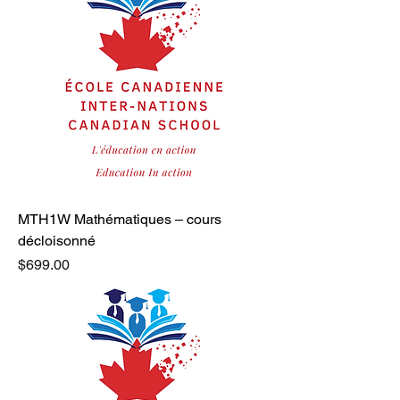
MTH1W Mathématiques – cours
décloisonné
Price
$699.00