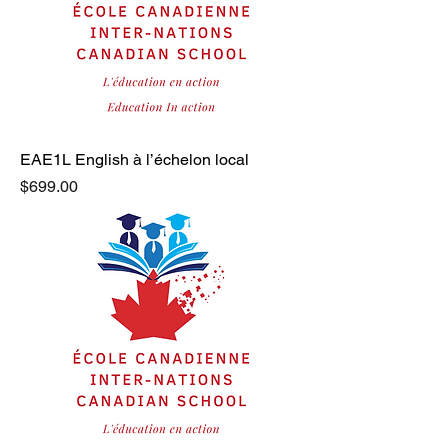
EAE1L English à l’échelon local
Price
$699.00