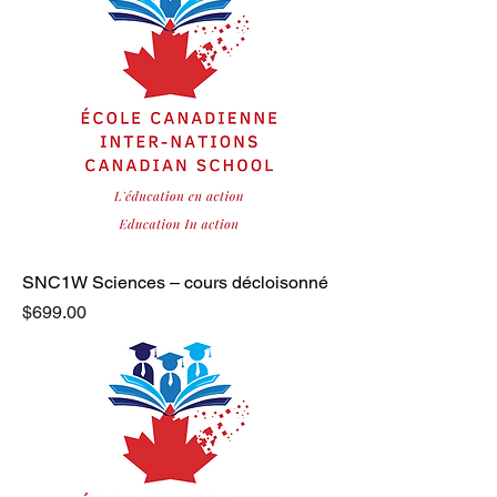
SNC1W Sciences – cours décloisonné
Price
$699.00