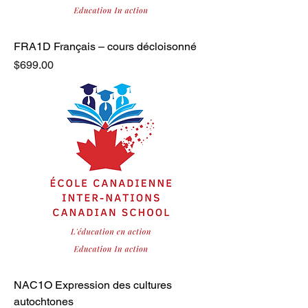
FRA1D Français – cours décloisonné
Price
$699.00
NAC1O Expression des cultures
autochtones