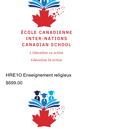
HRE1O Enseignement religieux
Price
$699.00