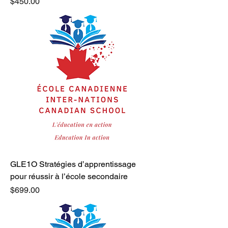
Price
$450.00
GLE1O Stratégies d’apprentissage
pour réussir à l’école secondaire
Price
$699.00