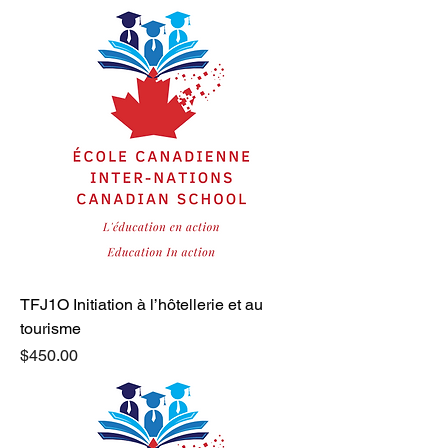
TFJ1O Initiation à l’hôtellerie et au
tourisme
Price
$450.00