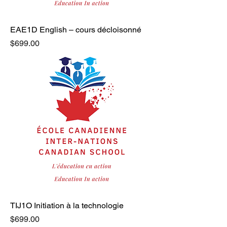
EAE1D English – cours décloisonné
Price
$699.00
TIJ1O Initiation à la technologie
Price
$699.00