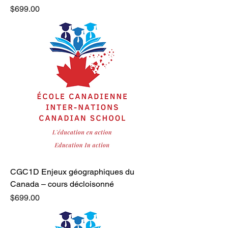
Price
$699.00
CGC1D Enjeux géographiques du
Canada – cours décloisonné
Price
$699.00