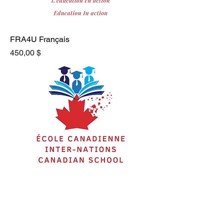
FRA4U Français
Prix
450,00 $
FRA4E Français