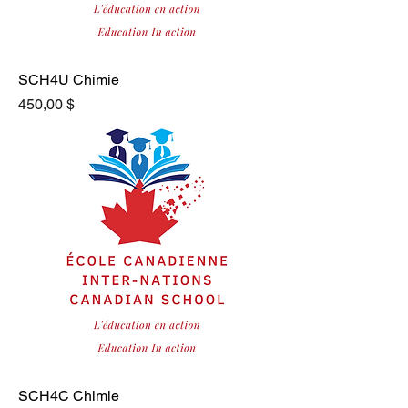
SCH4U Chimie
Prix
450,00 $
SCH4C Chimie