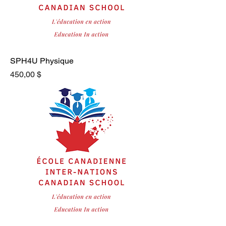
SPH4U Physique
Prix
450,00 $