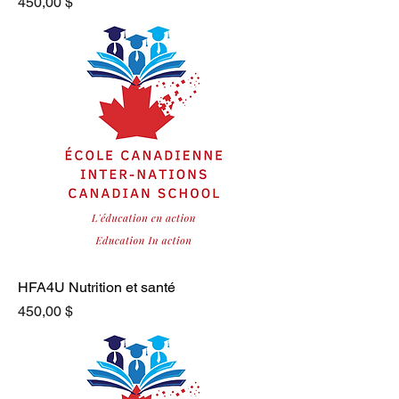
Prix
450,00 $
HFA4U Nutrition et santé
Prix
450,00 $