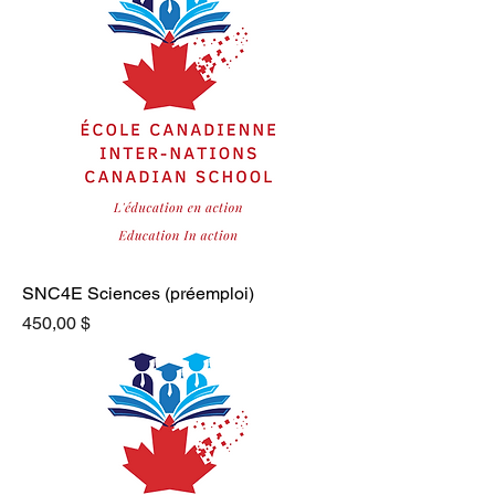
SNC4E Sciences (préemploi)
Prix
450,00 $